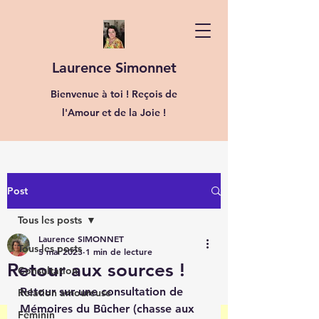
Laurence Simonnet
Bienvenue à toi ! Reçois de
l'Amour et de la Joie !
Post
Tous les posts
Laurence SIMONNET
Tous les posts
5 mai 2023
1 min de lecture
Retour aux sources !
Consultation
Retour sur une consultation de 
Relation amoureuse
Mémoires du Bûcher (chasse aux 
Féminin