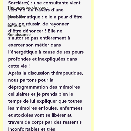
Sorcières) : une consultante vient 
Thérapeutes du cœur
vers moi au travers d’une 
Masculin
problématique : elle a peur d’être 
vue, de réussir, de rayonner, 
Émotions
d’être dénoncer ! Elle ne 
Renaissance
s’autorise pas entièrement à 
exercer son métier dans 
l’énergétique à cause de ses peurs 
profondes et inexpliquées dans 
cette vie ! 
Après la discussion thérapeutique, 
nous partons pour la 
déprogrammation des mémoires 
cellulaires et je prends bien le 
temps de lui expliquer que toutes 
les mémoires enfouies, enfermées 
et stockées vont se libérer au 
travers de corps par des ressentis 
inconfortables et très 