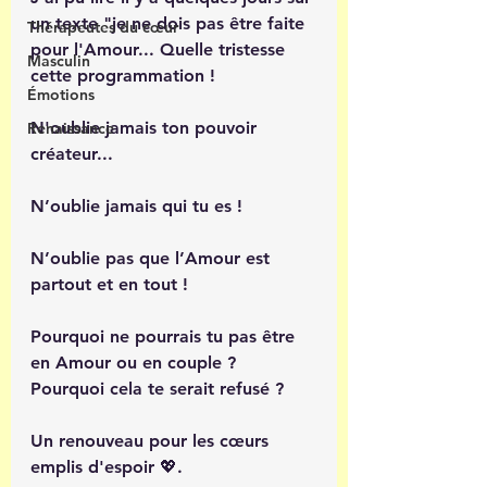
un texte "je ne dois pas être faite 
Thérapeutes du cœur
pour l'Amour... Quelle tristesse 
Masculin
cette programmation ! 
Émotions
N'oublie jamais ton pouvoir 
Renaissance
créateur... 
N’oublie jamais qui tu es ! 
N’oublie pas que l’Amour est 
partout et en tout ! 
Pourquoi ne pourrais tu pas être 
en Amour ou en couple ?
Pourquoi cela te serait refusé ?
Un renouveau pour les cœurs 
emplis d'espoir 💖. 