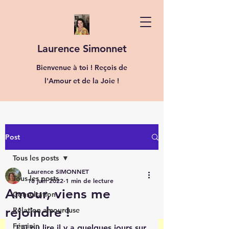
Laurence Simonnet
Bienvenue à toi ! Reçois de
l'Amour et de la Joie !
Post
Tous les posts
Laurence SIMONNET
Tous les posts
18 juin 2022
1 min de lecture
Amour, viens me
Consultation
rejoindre !
Relation amoureuse
Féminin
J'ai pu lire il y a quelques jours sur 