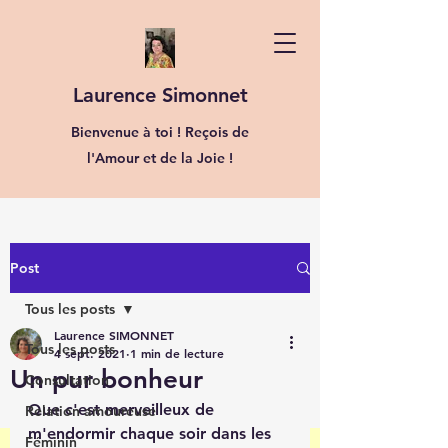
Laurence Simonnet
Bienvenue à toi ! Reçois de
l'Amour et de la Joie !
Post
Tous les posts
Laurence SIMONNET
Tous les posts
4 sept. 2021
1 min de lecture
Un pur bonheur
Consultation
Que c'est merveilleux de 
Relation amoureuse
m'endormir chaque soir dans les 
Féminin