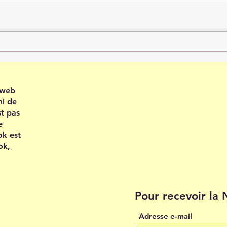
Recevoir en confiance
Plei
202
e web
ni de
st pas
e
ok est
ok,
Pour recevoir la