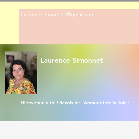
laurence.simonnet54@gmail.com
Laurence Simonnet
Bienvenue à toi ! Reçois de l'Amour et de la Joie !