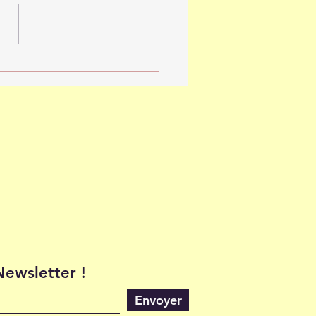
ne Lune du 5 Novembre
5
 Newsletter !
Envoyer