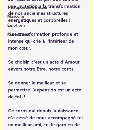
une invitation à la transformation 
Thérapeutes du cœur
de nos anciennes structures 
Masculin
énergétiques et corporelles ! 
Émotions
Une transformation profonde et 
Renaissance
intense qui crie à l'intérieur de 
mon cœur.
Se choisir, c'est un acte d'Amour 
envers notre Etre, notre corps. 
Se donner le meilleur et se 
permettre l’expansion est un acte 
de foi  ! 
Ce corps qui depuis la naissance 
n'a cessé de nous accompagné tel 
un meilleur ami, tel le gardien de 