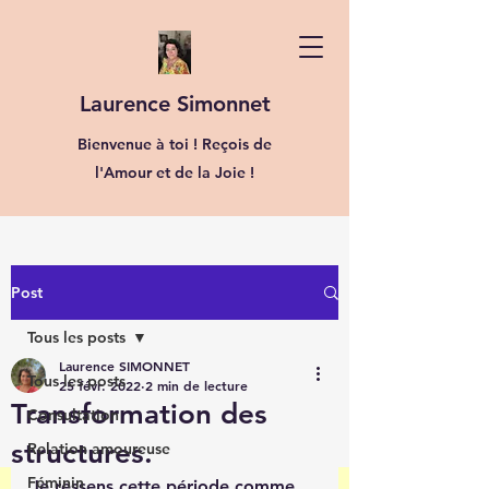
Laurence Simonnet
Bienvenue à toi ! Reçois de
l'Amour et de la Joie !
Post
Tous les posts
Laurence SIMONNET
Tous les posts
25 févr. 2022
2 min de lecture
Transformation des
Consultation
structures.
Relation amoureuse
Féminin
Je ressens cette période comme 