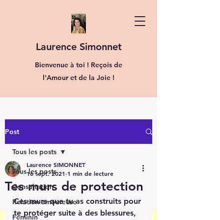
Laurence Simonnet
Bienvenue à toi ! Reçois de
l'Amour et de la Joie !
Post
Tous les posts
Laurence SIMONNET
Tous les posts
16 sept. 2021
1 min de lecture
Tes murs de protection
Consultation
Ces murs que tu as construits pour 
Relation amoureuse
te protéger suite à des blessures, 
Féminin