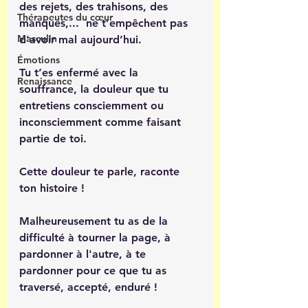
des rejets, des trahisons, des 
Thérapeutes du cœur
manques,...  ne t’empêchent pas 
Masculin
d'avoir mal aujourd’hui. 
Émotions
Tu t’es enfermé avec la 
Renaissance
souffrance, la douleur que tu 
entretiens consciemment ou 
inconsciemment comme faisant 
partie de toi.
Cette douleur te parle, raconte 
ton histoire !
Malheureusement tu as de la 
difficulté à tourner la page, à 
pardonner à l'autre, à te 
pardonner pour ce que tu as 
traversé, accepté, enduré !