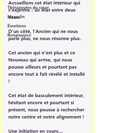
Accueillons cet état intérieur qui 
Thérapeutes du cœur
s'exprime : un état entre deux 
Masculin
eaux.
Émotions
D'un côté, l'Ancien qui ne nous 
Renaissance
parle plus, ne nous résonne plus.
Cet ancien qui n'est plus et ce 
Nouveau qui arrive, qui nous 
pousse ailleurs et pourtant pas 
encore tout à fait révélé et installé 
!
Cet état de basculement intérieur, 
hésitant encore et pourtant si 
présent, nous pousse à rechercher 
notre centre et notre alignement !
Une initiation en cours…