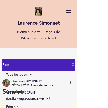
Laurence Simonnet
Bienvenue à toi ! Reçois de
l'Amour et de la Joie !
Post
Tous les posts
Laurence SIMONNET
Tous les posts
8 mars 2022
1 min de lecture
Sans retour
Consultation
Le Passage sans retour ! 
Relation amoureuse
Féminin