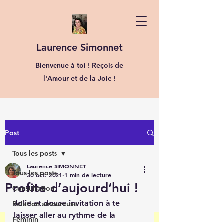
Laurence Simonnet
Bienvenue à toi ! Reçois de
l'Amour et de la Joie !
Post
Tous les posts
Laurence SIMONNET
Tous les posts
30 oct. 2021
1 min de lecture
Profite d’aujourd’hui !
Consultation
Jolie et douce invitation à te 
Relation amoureuse
laisser aller au rythme de la 
Féminin