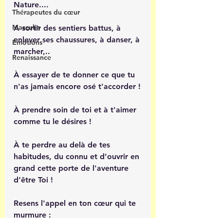
Nature....
Thérapeutes du cœur
Masculin
A sortir des sentiers battus, à 
enlever ses chaussures, à danser, à 
Émotions
marcher,..
Renaissance
À essayer de te donner ce que tu 
n'as jamais encore osé t'accorder !
À prendre soin de toi et à t'aimer 
comme tu le désires !
À te perdre au delà de tes 
habitudes, du connu et d’ouvrir en 
grand cette porte de l'aventure 
d’être Toi !
Resens l'appel en ton cœur qui te 
murmure : 