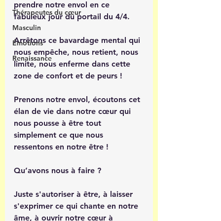
prendre notre envol en ce 
Thérapeutes du cœur
fabuleux jour du portail du 4/4.
Masculin
Arrêtons ce bavardage mental qui 
Émotions
nous empêche, nous retient, nous 
Renaissance
limite, nous enferme dans cette 
zone de confort et de peurs !
Prenons notre envol, écoutons cet 
élan de vie dans notre cœur qui 
nous pousse à être tout 
simplement ce que nous 
ressentons en notre être !
Qu’avons nous à faire ?
Juste s'autoriser à être, à laisser 
s'exprimer ce qui chante en notre 
âme, à ouvrir notre cœur à 