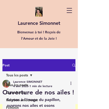
Laurence Simonnet
Bienvenue à toi ! Reçois de
l'Amour et de la Joie !
Post
Tous les posts
Laurence SIMONNET
Tous les posts
4 avr. 2025
1 min de lecture
Ouverture de nos ailes !
Consultation
Soyons à l’image du papillon, 
Relation amoureuse
ouvrons nos ailes et osons 
Féminin