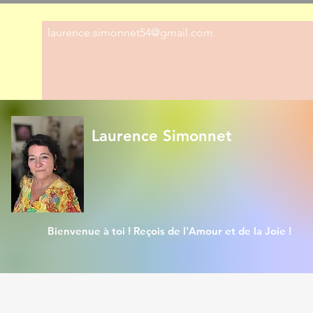
laurence.simonnet54@gmail.com
Laurence Simonnet
Bienvenue à toi ! Reçois de l'Amour et de la Joie !