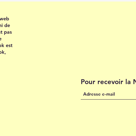
e web
ni de
st pas
e
ok est
ok,
Pour recevoir la