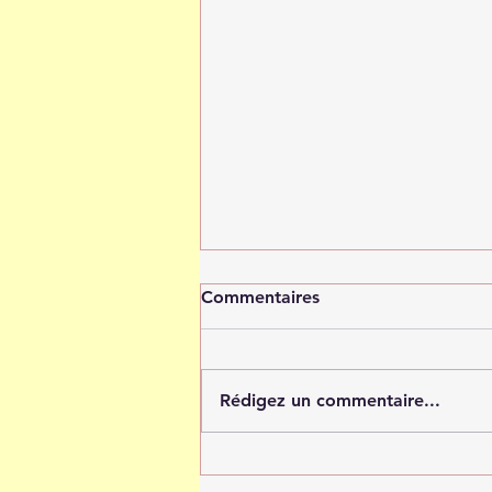
Commentaires
Rédigez un commentaire...
Tout est possible quand tu
crois en toi