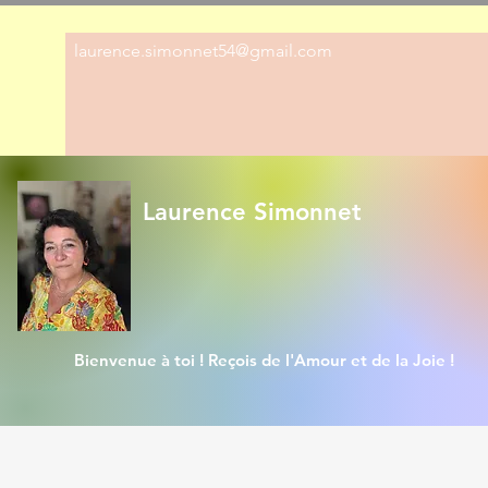
laurence.simonnet54@gmail.com
Laurence Simonnet
Bienvenue à toi ! Reçois de l'Amour et de la Joie !