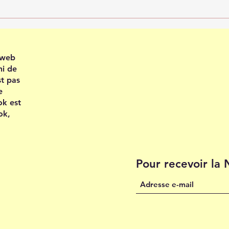
Plei
202
e web
ni de
st pas
e
ok est
ok,
Pour recevoir la