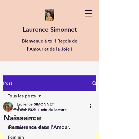
Laurence Simonnet
Bienvenue à toi ! Reçois de
l'Amour et de la Joie !
Post
Tous les posts
Laurence SIMONNET
Tous les posts
4 avr. 2022
1 min de lecture
Naissance
Consultation
Renaissance dans l’Amour.
Relation amoureuse
Féminin