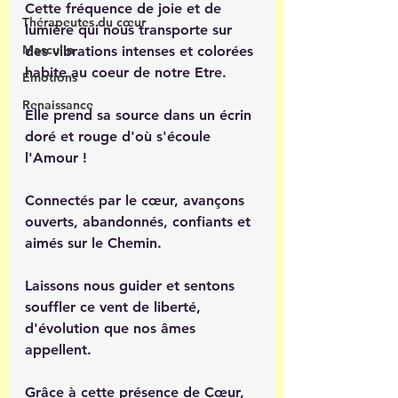
Cette fréquence de joie et de 
Thérapeutes du cœur
lumière qui nous transporte sur 
Masculin
des vibrations intenses et colorées 
habite au coeur de notre Etre.
Émotions
Renaissance
Elle prend sa source dans un écrin 
doré et rouge d'où s'écoule 
l'Amour !
Connectés par le cœur, avançons 
ouverts, abandonnés, confiants et 
aimés sur le Chemin. 
Laissons nous guider et sentons 
souffler ce vent de liberté, 
d'évolution que nos âmes 
appellent.
Grâce à cette présence de Cœur, 