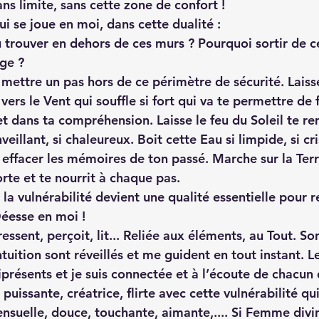
sans limite, sans cette zone de confort !
ui se joue en moi, dans cette dualité :
tu trouver en dehors de ces murs ? Pourquoi sortir de c
ège ?
ose mettre un pas hors de ce périmètre de sécurité. Laiss
ers le Vent qui souffle si fort qui va te permettre de 
t dans ta compréhension. Laisse le feu du Soleil te re
illant, si chaleureux. Boit cette Eau si limpide, si cris
t effacer les mémoires de ton passé. Marche sur la Terr
orte et te nourrit à chaque pas.
 la vulnérabilité devient une qualité essentielle pour r
éesse en moi !
ressent, perçoit, lit... Reliée aux éléments, au Tout. So
uition sont réveillés et me guident en tout instant. Le
présents et je suis connectée et à l’écoute de chacun 
puissante, créatrice, flirte avec cette vulnérabilité qui
ensuelle, douce, touchante, aimante,.... Si Femme divi