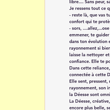
libre.... Sans peur, 
Je ressens tout ce q
- reste là, que vas 
confort qui te prot
- sors, ....allez,...
emmener, te guider v
dans ton évolution e
rayonnement si bienve
laisse la nettoyer e
confiance. Elle te p
Dans cette reliance,
connectée à cette D
Elle sent, pressent, 
rayonnement, son int
la Déesse sont omni
La Déesse, créative, 
encore plus belle, s