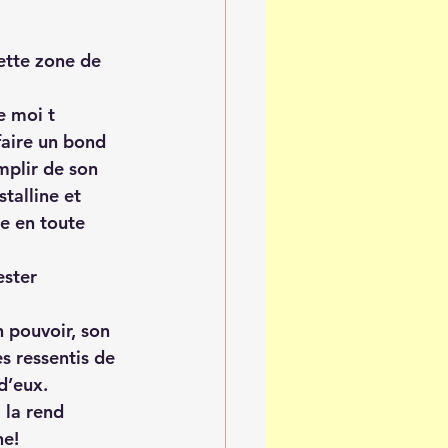
ette zone de 
e moi t 
faire un bond 
mplir de son 
talline et 
e en toute 
ester 
n pouvoir, son 
s ressentis de 
d’eux.
 la rend 
ne!