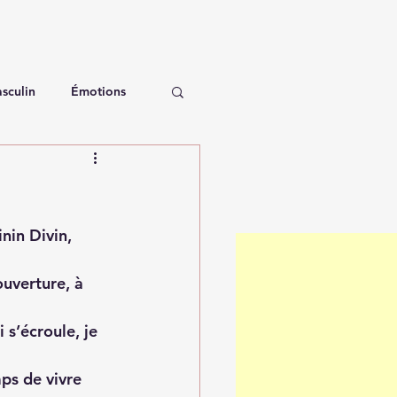
sculin
Émotions
in Divin, 
ouverture, à 
s’écroule, je 
mps de vivre 