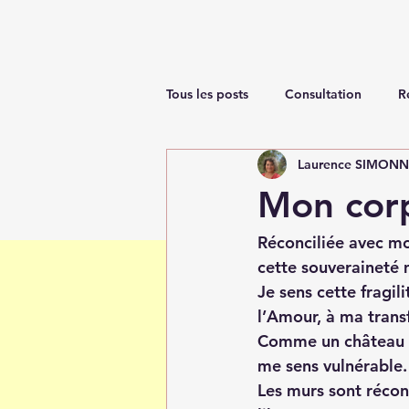
Tous les posts
Consultation
R
Laurence SIMON
Renaissance
Mon cor
Réconciliée avec mo
cette souveraineté 
Je sens cette fragil
l’Amour, à ma trans
Comme un château de
me sens vulnérable. 
Les murs sont réconf