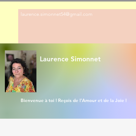
laurence.simonnet54@gmail.com
Laurence Simonnet
Bienvenue à toi ! Reçois de l'Amour et de la Joie !