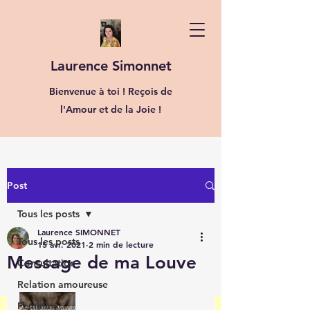
Laurence Simonnet
Bienvenue à toi ! Reçois de
l'Amour et de la Joie !
Post
Tous les posts
Laurence SIMONNET
Tous les posts
15 avr. 2021
2 min de lecture
Message de ma Louve
Consultation
Relation amoureuse
Féminin