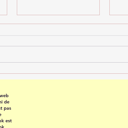
Recevoir en confiance
Plei
202
e web
ni de
st pas
e
ok est
ok,