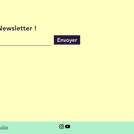
 Newsletter !
Envoyer
alité