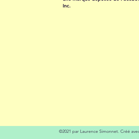
Inc.
©2021 par Laurence Simonnet. Créé ave