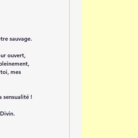
être sauvage.
ur ouvert, 
 pleinement, 
toi, mes 
 sensualité !
Divin.