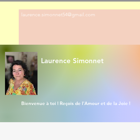
laurence.simonnet54@gmail.com
Laurence Simonnet
Bienvenue à toi ! Reçois de l'Amour et de la Joie !