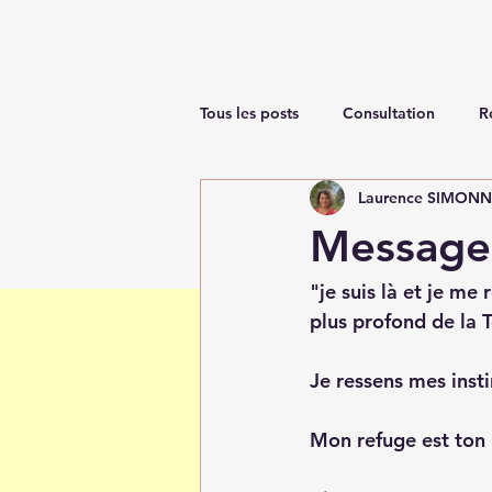
Tous les posts
Consultation
R
Laurence SIMON
Renaissance
Message 
"je suis là et je me
plus profond de la T
Je ressens mes instin
Mon refuge est ton 