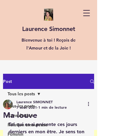
Laurence Simonnet
Bienvenue à toi ! Reçois de
l'Amour et de la Joie !
Post
Tous les posts
Laurence SIMONNET
Tous les posts
7 août 2021
1 min de lecture
Ma louve
Consultation
Toi qui es si présente ces jours 
Relation amoureuse
derniers en mon être. Je sens ton 
Féminin