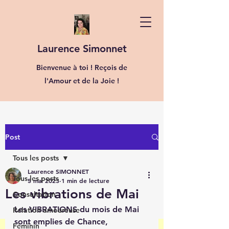
Laurence Simonnet
Bienvenue à toi ! Reçois de
l'Amour et de la Joie !
Post
Tous les posts
Laurence SIMONNET
Tous les posts
5 mai 2023
1 min de lecture
Les vibrations de Mai
Consultation
Les VIBRATIONS du mois de Mai 
Relation amoureuse
sont emplies de Chance, 
Féminin