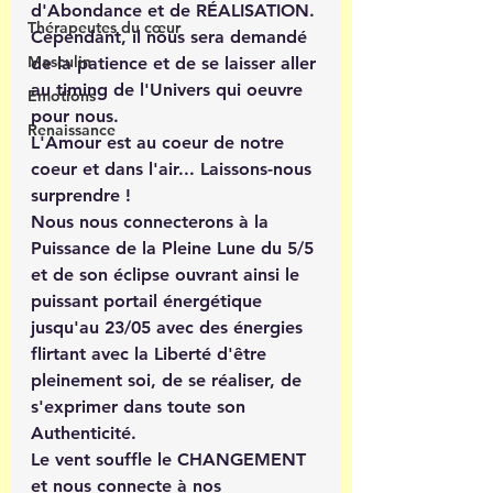
d'Abondance et de RÉALISATION. 
Thérapeutes du cœur
Cependant, il nous sera demandé 
Masculin
de la patience et de se laisser aller 
au timing de l'Univers qui oeuvre 
Émotions
pour nous.
Renaissance
L'Amour est au coeur de notre 
coeur et dans l'air... Laissons-nous 
surprendre ! 
Nous nous connecterons à la 
Puissance de la Pleine Lune du 5/5 
et de son éclipse ouvrant ainsi le 
puissant portail énergétique 
jusqu'au 23/05 avec des énergies 
flirtant avec la Liberté d'être 
pleinement soi, de se réaliser, de 
s'exprimer dans toute son 
Authenticité. 
Le vent souffle le CHANGEMENT 
et nous connecte à nos 