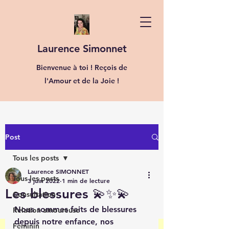
Laurence Simonnet
Bienvenue à toi ! Reçois de
l'Amour et de la Joie !
Post
Tous les posts
Laurence SIMONNET
Tous les posts
3 juin 2022
1 min de lecture
Les blessures 💫✨💫
Consultation
Nous sommes faits de blessures 
Relation amoureuse
depuis notre enfance, nos 
Féminin