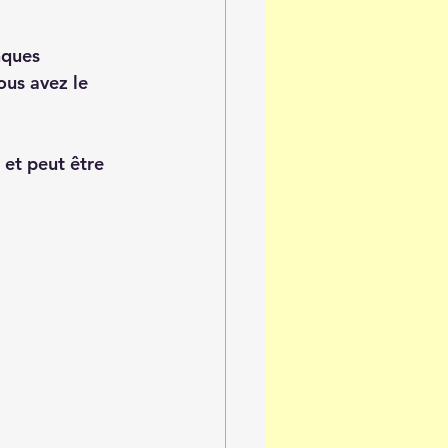
nques 
ous avez le 
 et peut être 