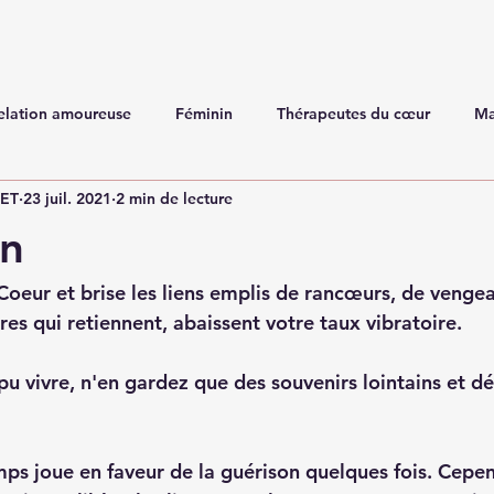
elation amoureuse
Féminin
Thérapeutes du cœur
Ma
NET
23 juil. 2021
2 min de lecture
on
 Coeur et brise les liens emplis de rancœurs, de venge
res qui retiennent, abaissent votre taux vibratoire. 
u vivre, n'en gardez que des souvenirs lointains et d
mps joue en faveur de la guérison quelques fois. Cepen