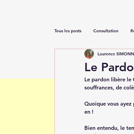
Tous les posts
Consultation
R
Laurence SIMON
Renaissance
Le Pard
Le pardon libère le
souffrances, de colè
Quoique vous ayez p
en ! 
Bien entendu, le te