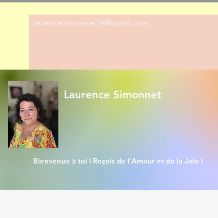
laurence.simonnet54@gmail.com
Laurence Simonnet
Bienvenue à toi ! Reçois de l'Amour et de la Joie !