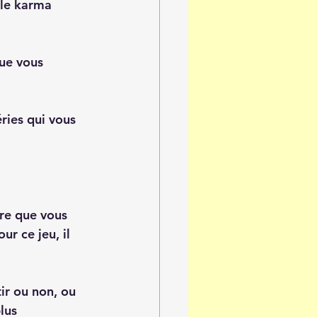
 le karma 
que vous 
ies qui vous 
ire que vous 
r ce jeu, il 
ir ou non, ou 
lus 