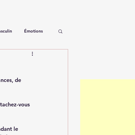
sculin
Émotions
ances, de 
étachez-vous 
dant le 