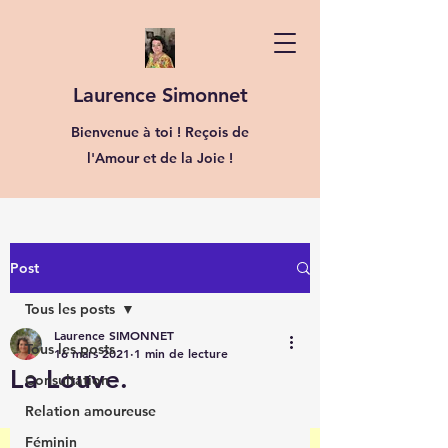
Laurence Simonnet
Bienvenue à toi ! Reçois de
l'Amour et de la Joie !
Post
Tous les posts
Laurence SIMONNET
Tous les posts
16 mars 2021
1 min de lecture
La Louve.
Consultation
Relation amoureuse
Féminin