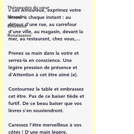
Thérapeutes du cœur
« Les Amoureux, exprimez votre 
Masculin
amour à chaque instant : au 
détour d'une rue, au carrefour 
Émotions
d'une ville, au magasin, devant la 
Renaissance
mer, au restaurant, chez vous,... 
Prenez sa main dans la votre et 
serrez-la en conscience. Une 
légère pression de présence et 
d'Attention à cet être aimé (e).
Contournez la table et embrassez 
cet être. Pas de ce baiser tiède et 
furtif. De ce beau baiser que vos 
lèvres s'en souviendront. 
Caressez l'être merveilleux à vos 
côtés ! D'une main légère, 