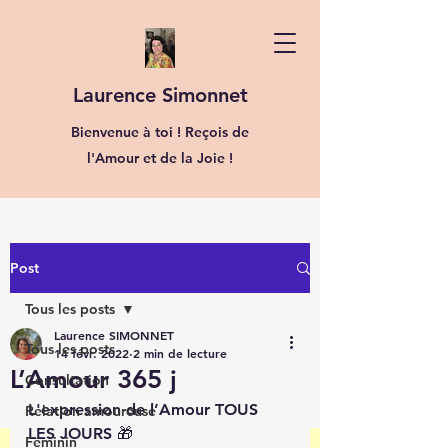
Laurence Simonnet
Bienvenue à toi ! Reçois de
l'Amour et de la Joie !
Post
Tous les posts
Laurence SIMONNET
Tous les posts
14 févr. 2022
2 min de lecture
L’Amour 365 j
Consultation
L'expression de l’Amour TOUS 
Relation amoureuse
LES JOURS 🎁
Féminin