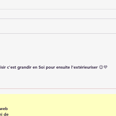
Recevoir en confiance
Plei
202
sir c'est grandir en Soi pour ensuite l'extérieuriser 😉💜
e web
ni de