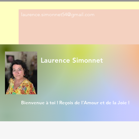
laurence.simonnet54@gmail.com
Laurence Simonnet
Bienvenue à toi ! Reçois de l'Amour et de la Joie !