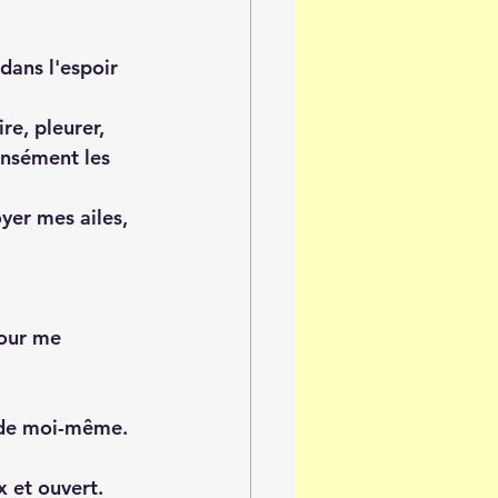
dans l'espoir 
re, pleurer, 
tensément les 
yer mes ailes, 
our me 
e de moi-même. 
x et ouvert.