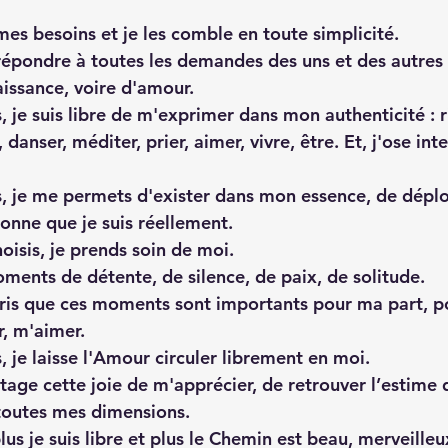
es besoins et je les comble en toute simplicité.
 répondre à toutes les demandes des uns et des autres 
issance, voire d'amour.
 je suis libre de m'exprimer dans mon authenticité : ri
r, danser, méditer, prier, aimer, vivre, être. Et, j'ose in
, je me permets d'exister dans mon essence, de déplo
sonne que je suis réellement.
oisis, je prends soin de moi.
ments de détente, de silence, de paix, de solitude.
pris que ces moments sont importants pour ma part, p
, m'aimer. 
 je laisse l'Amour circuler librement en moi.
rtage cette joie de m'apprécier, de retrouver l’estim
toutes mes dimensions.
plus je suis libre et plus le Chemin est beau, merveilleu