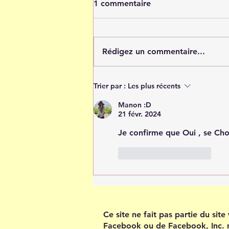
1 commentaire
Rédigez un commentaire...
Tout est possible quand tu
Trier par :
Les plus récents
crois en toi
Manon :D
21 févr. 2024
Je confirme que Oui , se Choi
J'aime
Répondre
Ce site ne fait pas partie du sit
Facebook ou de Facebook, Inc. 