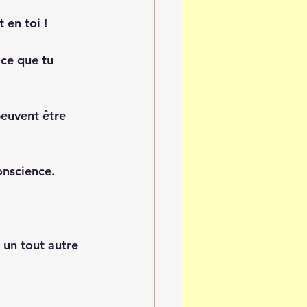
 en toi ! 
 ce que tu 
peuvent être 
onscience. 
 un tout autre 