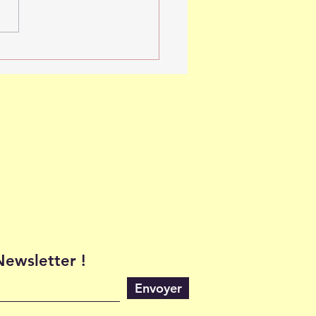
ne Lune du 5 Novembre
5
 Newsletter !
Envoyer