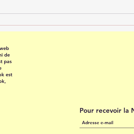
Recevoir en confiance
Plei
202
e web
ni de
st pas
e
ok est
ok,
Pour recevoir la