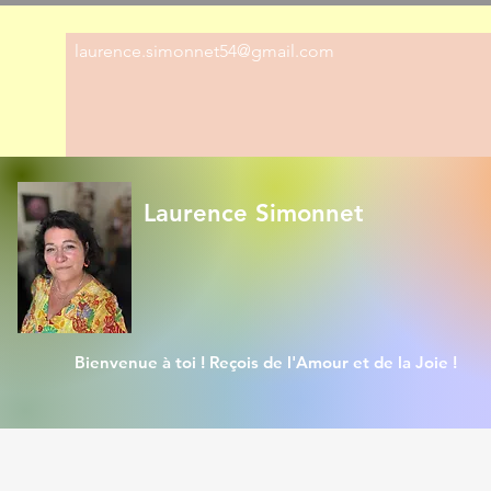
laurence.simonnet54@gmail.com
Laurence Simonnet
Bienvenue à toi ! Reçois de l'Amour et de la Joie !