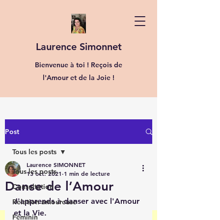
Laurence Simonnet
Bienvenue à toi ! Reçois de
l'Amour et de la Joie !
Post
Tous les posts
Laurence SIMONNET
Tous les posts
13 oct. 2021
1 min de lecture
Danse de l’Amour
Consultation
J'apprends à danser avec l'Amour 
Relation amoureuse
et la Vie.
Féminin