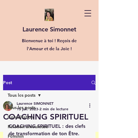
Laurence Simonnet
Bienvenue à toi ! Reçois de
l'Amour et de la Joie !
Post
Tous les posts
Laurence SIMONNET
Tous les posts
15 juil. 2023
2 min de lecture
COACHING SPIRITUEL
Consultation
COACHING SPIRITUEL : des clefs 
Relation amoureuse
de transformation de ton Être.
Féminin