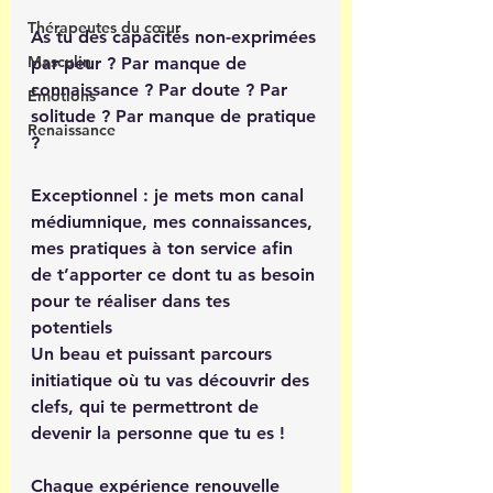
Thérapeutes du cœur
As tu des capacités non-exprimées 
Masculin
par peur ? Par manque de 
connaissance ? Par doute ? Par 
Émotions
solitude ? Par manque de pratique 
Renaissance
? 
Exceptionnel : je mets mon canal 
médiumnique, mes connaissances, 
mes pratiques à ton service afin 
de t’apporter ce dont tu as besoin 
pour te réaliser dans tes 
potentiels 
Un beau et puissant parcours 
initiatique où tu vas découvrir des 
clefs, qui te permettront de 
devenir la personne que tu es ! 
Chaque expérience renouvelle 