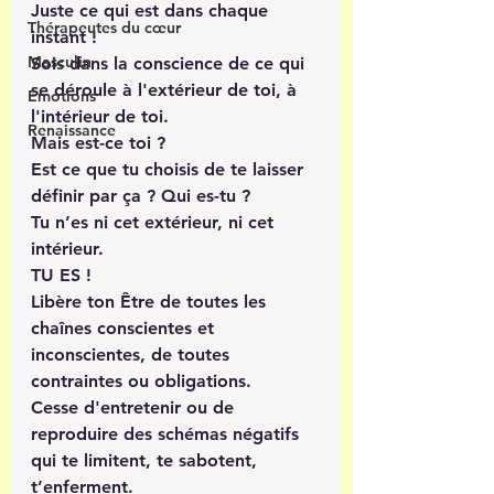
Juste ce qui est dans chaque 
Thérapeutes du cœur
instant !
Masculin
Sois dans la conscience de ce qui 
se déroule à l'extérieur de toi, à 
Émotions
l'intérieur de toi.
Renaissance
Mais est-ce toi ?
Est ce que tu choisis de te laisser 
définir par ça ? Qui es-tu ?
Tu n’es ni cet extérieur, ni cet 
intérieur.
TU ES !
Libère ton Être de toutes les 
chaînes conscientes et 
inconscientes, de toutes 
contraintes ou obligations.
Cesse d'entretenir ou de 
reproduire des schémas négatifs 
qui te limitent, te sabotent, 
t’enferment.