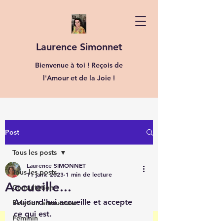
Laurence Simonnet
Bienvenue à toi ! Reçois de
l'Amour et de la Joie !
Post
Tous les posts
Laurence SIMONNET
Tous les posts
11 janv. 2023
1 min de lecture
Accueille...
Consultation
Aujourd'hui accueille et accepte 
Relation amoureuse
ce qui est. 
Féminin