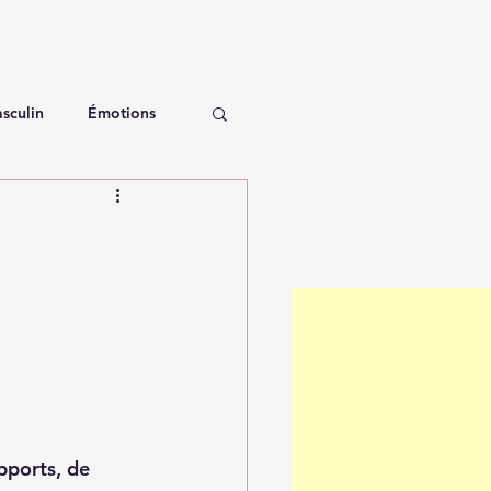
sculin
Émotions
pports, de 