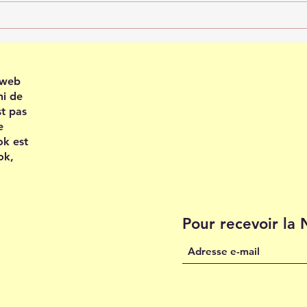
Recevoir en confiance
Plei
202
e web
ni de
st pas
e
ok est
ok,
Pour recevoir la