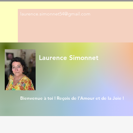
laurence.simonnet54@gmail.com
Laurence Simonnet
Bienvenue à toi ! Reçois de l'Amour et de la Joie !