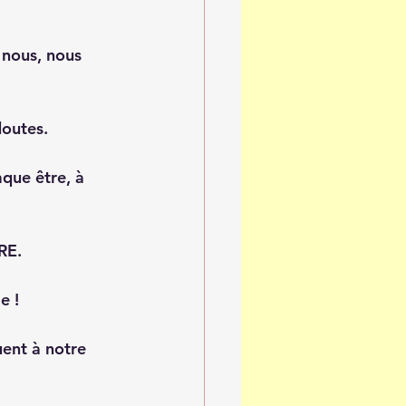
 nous, nous 
doutes.
que être, à 
RE.
e !
ent à notre 