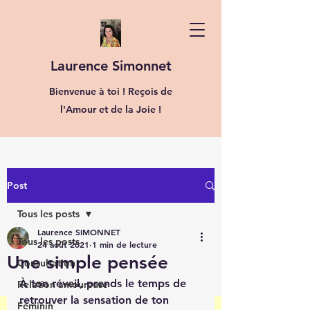
Laurence Simonnet
Bienvenue à toi ! Reçois de
l'Amour et de la Joie !
Post
Tous les posts
Laurence SIMONNET
Tous les posts
24 août 2021
1 min de lecture
Une simple pensée
Consultation
À ton réveil, prends le temps de 
Relation amoureuse
retrouver la sensation de ton 
Féminin