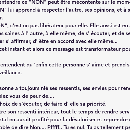
 entendre ce "NON" peut être mécontente sur le mome
 lui apprend à respecter l'autre, ses opinions, et à s
. 
N", c'est un pas libérateur pour elle. Elle aussi est en
es saines à l' autre, à elle même, de s' écouter, et de 
er s' affirmer, d' être en accord avec elle même...
 cet instant et alors ce message est transformateur po
entendent qu 'enfin cette personne s' aime et prend so
eillance.
sonne a toujours nié ses ressentis, ses envies pour ren
pelez vous de peur de....
 choix de s'écouter, de faire d' elle sa priorité.
tre son ressenti intérieur, tout le temps de rendre servi
tal en aurait profité pour la dévaloriser et reprendre 
able de dire Non.... Pfffff.. Tu es nul. Tu as tellement p