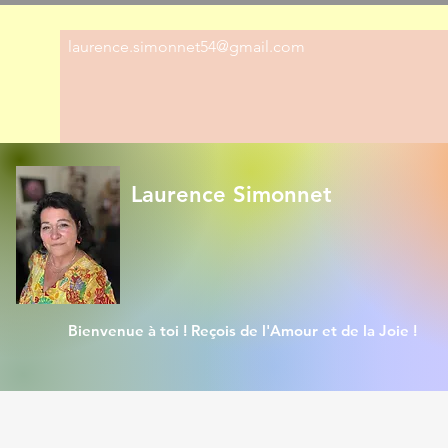
laurence.simonnet54@gmail.com
Laurence Simonnet
Bienvenue à toi ! Reçois de l'Amour et de la Joie !