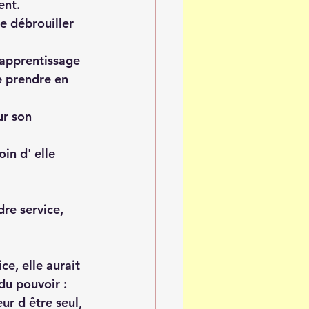
nt. 
e débrouiller 
 apprentissage 
se prendre en 
ur son 
in d' elle 
dre service, 
ce, elle aurait 
du pouvoir :
eur d être seul, 