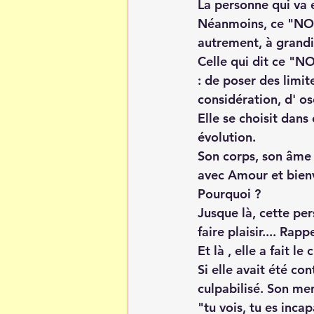
La personne qui va
Néanmoins, ce "NON"
autrement, à grandir
Celle qui dit ce "NO
: de poser des limit
considération, d' os
Elle se choisit dans
évolution.
Son corps, son âme 
avec Amour et bienv
Pourquoi ?
Jusque là, cette per
faire plaisir.... Rap
Et là , elle a fait le
Si elle avait été con
culpabilisé. Son men
"tu vois, tu es incap