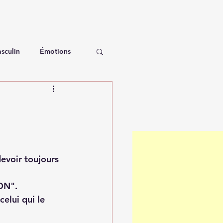
sculin
Émotions
evoir toujours 
ON".
elui qui le 