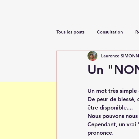
Tous les posts
Consultation
R
Laurence SIMON
Renaissance
Un "NO
Un mot très simple et
De peur de blessé, 
être disponible....
Nous pouvons nous 
Cependant, un vrai "
prononce.