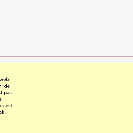
Recevoir en confiance
Plei
202
e web
ni de
st pas
e
ok est
ok,