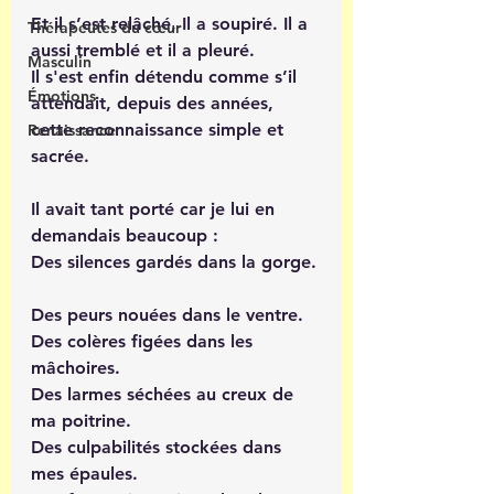
Et il s’est relâché, Il a soupiré. Il a 
Thérapeutes du cœur
aussi tremblé et il a pleuré. 
Masculin
Il s'est enfin détendu comme s’il 
Émotions
attendait, depuis des années, 
cette reconnaissance simple et 
Renaissance
sacrée.  
Il avait tant porté car je lui en 
demandais beaucoup : 
Des silences gardés dans la gorge. 
Des peurs nouées dans le ventre.  
Des colères figées dans les 
mâchoires.  
Des larmes séchées au creux de 
ma poitrine. 
Des culpabilités stockées dans 
mes épaules. 