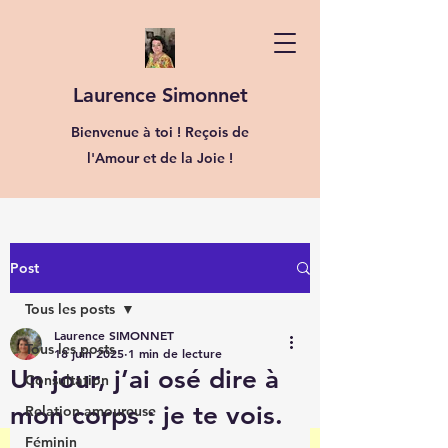
Laurence Simonnet
Bienvenue à toi ! Reçois de
l'Amour et de la Joie !
Post
Tous les posts
Laurence SIMONNET
Tous les posts
18 juin 2025
1 min de lecture
Un jour, j’ai osé dire à
Consultation
mon corps : je te vois.
Relation amoureuse
Féminin