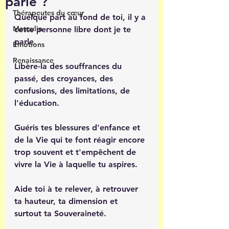
parle ?
Thérapeutes du cœur
Quelque part au fond de toi, il y a 
Masculin
cette personne libre dont je te 
parle.
Émotions
Renaissance
Libère-la des souffrances du 
passé, des croyances, des 
confusions, des limitations, de 
l'éducation. 
Guéris tes blessures d'enfance et 
de la Vie qui te font réagir encore 
trop souvent et t'empêchent de 
vivre la Vie à laquelle tu aspires.
Aide toi à te relever, à retrouver 
ta hauteur, ta dimension et 
surtout ta Souveraineté.