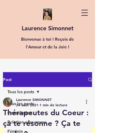
Laurence Simonnet
Bienvenue à toi ! Reçois de
l'Amour et de la Joie !
Post
Tous les posts
Laurence SIMONNET
Tous les posts
24 août 2021
1 min de lecture
Thérapeutes du Coeur :
Consultation
ça te résonne ? Ça te
Relation amoureuse
Féminin