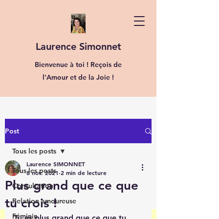
Laurence Simonnet
Bienvenue à toi ! Reçois de
l'Amour et de la Joie !
Post
Tous les posts
Laurence SIMONNET
Tous les posts
8 nov. 2021
2 min de lecture
Plus grand que ce que
Consultation
tu crois !
Relation amoureuse
Féminin
Tu es plus grand que ce que tu 