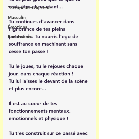
crois être et pourtant...
Thérapeutes du cœur
Masculin
Tu continues d'avancer dans 
Émotions
l'ignorance de tes pleins 
potentiels. Tu nourris l'ego de 
Renaissance
souffrance en machinant sans 
cesse ton passé ! 
Tu le joues, tu le rejoues chaque 
jour, dans chaque réaction ! 
Tu lui laisses le devant de la scène 
et plus encore...
Il est au coeur de tes 
fonctionnements mentaux, 
émotionnels et physique ! 
Tu t'es construit sur ce passé avec 