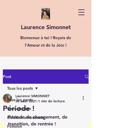
Laurence Simonnet
Bienvenue à toi ! Reçois de
l'Amour et de la Joie !
Post
Tous les posts
Laurence SIMONNET
Tous les posts
30 août 2021
1 min de lecture
Période !
Consultation
Période de changement, de 
Relation amoureuse
transition, de rentrée !
Féminin