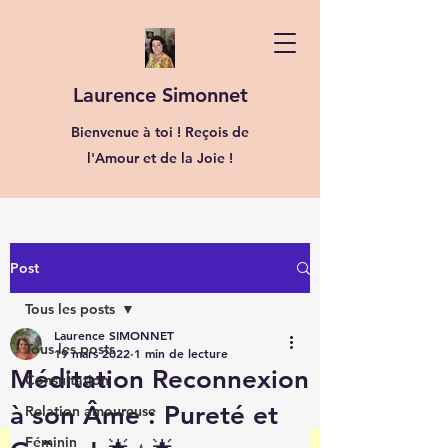
Laurence Simonnet
Bienvenue à toi ! Reçois de
l'Amour et de la Joie !
Post
Tous les posts
Laurence SIMONNET
Tous les posts
19 mars 2022
1 min de lecture
Méditation Reconnexion
Consultation
à son Âme : Pureté et
Relation amoureuse
Féminin