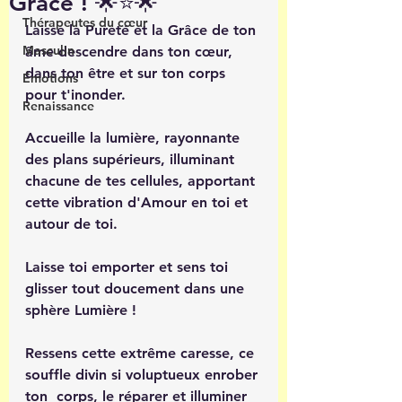
Grâce ! 🌟⭐️🌟
Thérapeutes du cœur
Laisse la Pureté et la Grâce de ton 
Masculin
âme descendre dans ton cœur, 
dans ton être et sur ton corps 
Émotions
pour t'inonder.
Renaissance
Accueille la lumière, rayonnante 
des plans supérieurs, illuminant 
chacune de tes cellules, apportant 
cette vibration d'Amour en toi et 
autour de toi. 
Laisse toi emporter et sens toi 
glisser tout doucement dans une 
sphère Lumière !
Ressens cette extrême caresse, ce 
souffle divin si voluptueux enrober 
ton  corps, le réparer et illuminer 