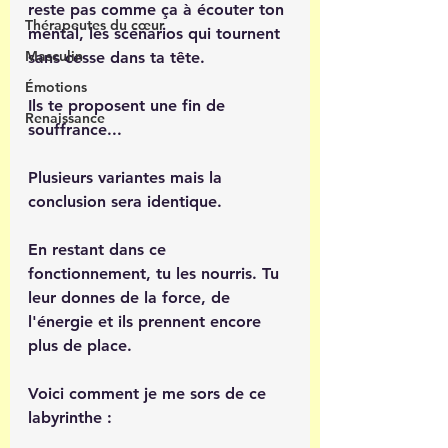
reste pas comme ça à écouter ton 
Thérapeutes du cœur
mental, les scénarios qui tournent 
Masculin
sans cesse dans ta tête.
Émotions
Ils te proposent une fin de 
Renaissance
souffrance...
Plusieurs variantes mais la 
conclusion sera identique. 
En restant dans ce 
fonctionnement, tu les nourris. Tu 
leur donnes de la force, de 
l'énergie et ils prennent encore 
plus de place.
Voici comment je me sors de ce 
labyrinthe :