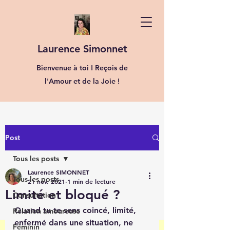
Laurence Simonnet
Bienvenue à toi ! Reçois de
l'Amour et de la Joie !
Post
Tous les posts
Laurence SIMONNET
Tous les posts
21 nov. 2021
1 min de lecture
Limité et bloqué ?
Consultation
Quand tu te sens coincé, limité, 
Relation amoureuse
enfermé dans une situation, ne 
Féminin