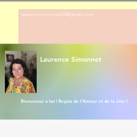
laurence.simonnet54@gmail.com
Laurence Simonnet
Bienvenue à toi ! Reçois de l'Amour et de la Joie !