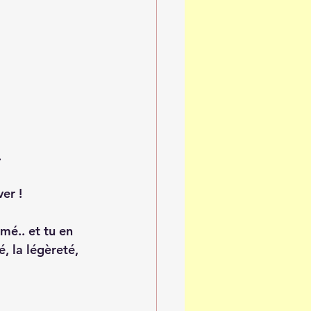
 
er ! 
mé.. et tu en 
, la légèreté, 