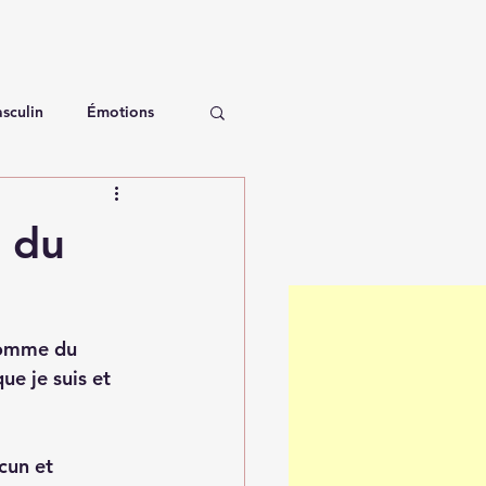
sculin
Émotions
 du
 homme du 
e je suis et 
cun et 