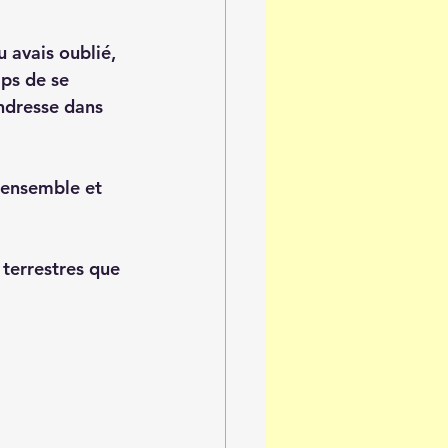
 avais oublié, 
mps de se 
ndresse dans 
e ensemble et 
 terrestres que 