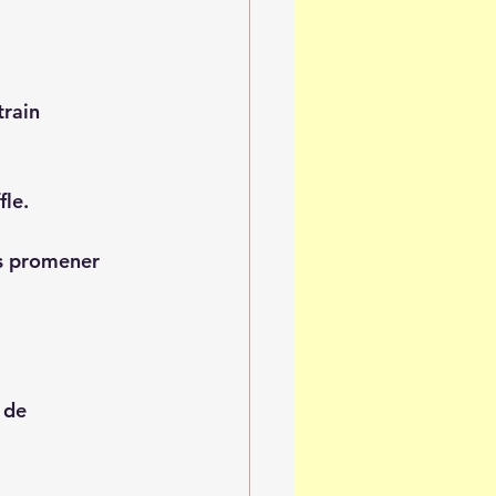
train 
le. 
us promener 
 de 