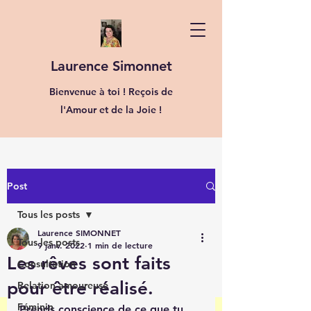
Laurence Simonnet
Bienvenue à toi ! Reçois de
l'Amour et de la Joie !
Post
Tous les posts
Laurence SIMONNET
Tous les posts
9 janv. 2022
1 min de lecture
Les rêves sont faits
Consultation
pour être réalisé.
Relation amoureuse
Féminin
Prends conscience de ce que tu 