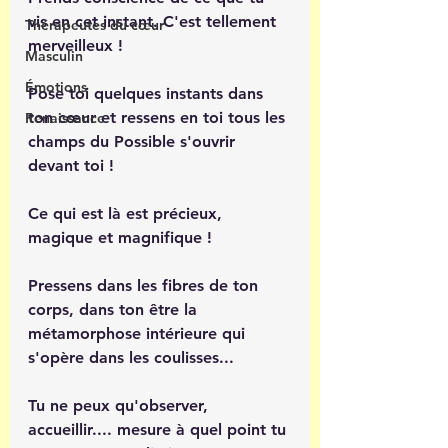
vis en cet instant. C'est tellement 
Thérapeutes du cœur
merveilleux ! 
Masculin
Émotions
Pose toi quelques instants dans 
ton cœur et ressens en toi tous les 
Renaissance
champs du Possible s'ouvrir 
devant toi ! 
Ce qui est là est précieux, 
magique et magnifique !
Pressens dans les fibres de ton 
corps, dans ton être la 
métamorphose intérieure qui 
s'opère dans les coulisses... 
Tu ne peux qu'observer, 
accueillir.... mesure à quel point tu 