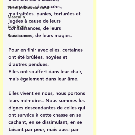
poursuivies, dénoncées, 
Thérapeutes du cœur
maltraitées, punies, torturées et 
Masculin
jugées à cause de leurs 
Émotions
connaissances, de leurs 
puissances, de leurs magies.
Renaissance
Pour en finir avec elles, certaines 
ont été brûlées, noyées et 
d’autres pendues.
Elles ont souffert dans leur chair, 
mais également dans leur âme.
Elles vivent en nous, nous portons 
leurs mémoires. Nous sommes les 
dignes descendantes de celles qui 
ont survécu à cette chasse en se 
cachant, en se dissimulant, en se 
taisant par peur, mais aussi par 