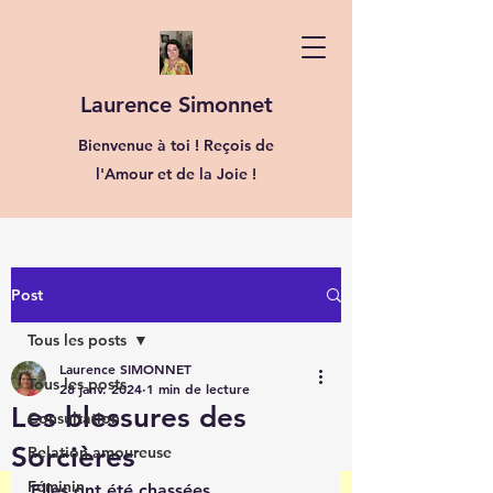
Laurence Simonnet
Bienvenue à toi ! Reçois de
l'Amour et de la Joie !
Post
Tous les posts
Laurence SIMONNET
Tous les posts
28 janv. 2024
1 min de lecture
Les blessures des
Consultation
Sorcières
Relation amoureuse
Féminin
Elles ont été chassées, 