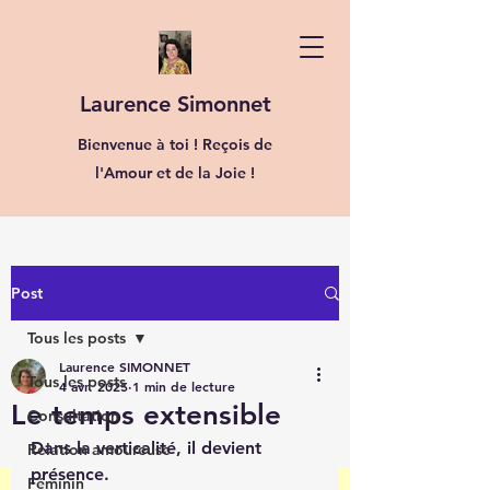
Laurence Simonnet
Bienvenue à toi ! Reçois de
l'Amour et de la Joie !
Post
Tous les posts
Laurence SIMONNET
Tous les posts
4 avr. 2025
1 min de lecture
Le temps extensible
Consultation
Dans la verticalité, il devient 
Relation amoureuse
présence.
Féminin