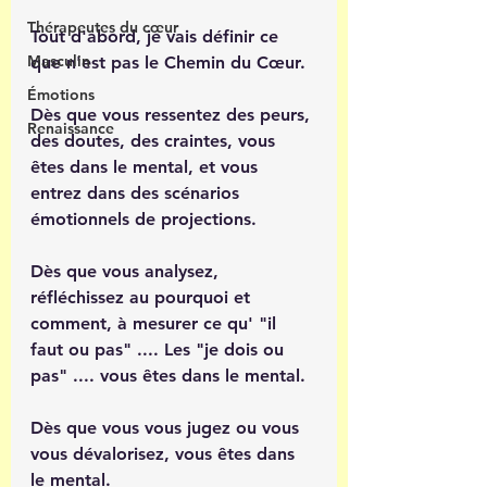
Thérapeutes du cœur
Tout d'abord, je vais définir ce 
Masculin
que n'est pas le Chemin du Cœur.
Émotions
Dès que vous ressentez des peurs, 
Renaissance
des doutes, des craintes, vous 
êtes dans le mental, et vous 
entrez dans des scénarios 
émotionnels de projections. 
Dès que vous analysez, 
réfléchissez au pourquoi et 
comment, à mesurer ce qu' "il 
faut ou pas" .... Les "je dois ou 
pas" .... vous êtes dans le mental.
Dès que vous vous jugez ou vous 
vous dévalorisez, vous êtes dans 
le mental.