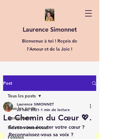
Laurence Simonnet
Bienvenue à toi ! Reçois de
l'Amour et de la Joie !
Post
Tous les posts
Laurence SIMONNET
Tous les posts
20 nov. 2021
1 min de lecture
Le Chemin du Cœur 💖.
Consultation
Savez-vous écouter votre cœur ?
Relation amoureuse
Reconnaissez-vous sa voix ?
Féminin