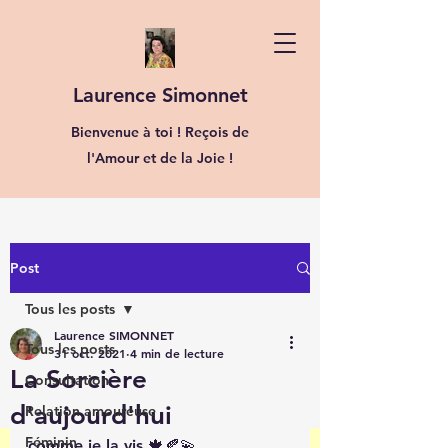
Laurence Simonnet
Bienvenue à toi ! Reçois de
l'Amour et de la Joie !
Post
Tous les posts
Laurence SIMONNET
Tous les posts
31 oct. 2021
4 min de lecture
La Sorcière
Consultation
d'aujourd'hui
Relation amoureuse
Féminin
comme je la vis.🍁🍂💫