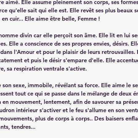
re aimé. Elle assume pleinement son corps, ses formes. 
ce qu'elle sait qui elle est. Elle revêt ses plus beaux
 en cuir... Elle aime être belle, Femme ! 
 homme divin car elle perçoit son âme. Elle lit en lui ses
es. Elle a conscience de ses propres envies, désirs. E
dans l'Amour et pour le plaisir de leurs retrouvailles. E
atement et puis le désir s'empare d'elle. Elle accentue
e, sa respiration ventrale s'active. 
e son sexe, immobile, révélant sa force. Elle aime le sen
essent tout ce qui se passe dans le mélange de deux én
n en mouvement, lentement, afin de savourer sa présen
udron intérieur s'activer et le feu s'allume en son ventr
e mouvements, plus de corps à corps.. Des baisers enf
nts, tendres... 