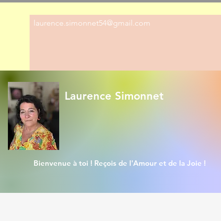
laurence.simonnet54@gmail.com
Laurence Simonnet
Bienvenue à toi ! Reçois de l'Amour et de la Joie !