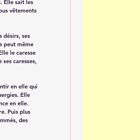
Elle sait les 
 sous vêtements 
 désirs, ses 
lle peut même 
lle le caresse 
 ses caresses, 
tir en elle qui 
ergies. Elle 
ce en elle. 
e. Puis plus 
lammés, des 