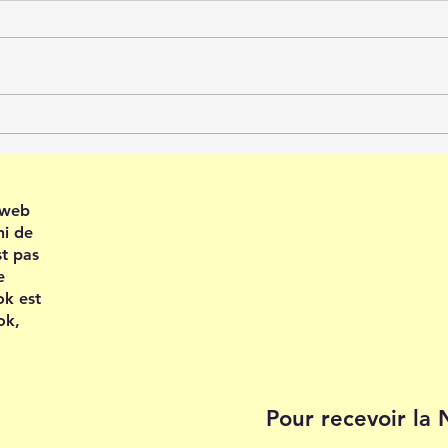
Recevoir en confiance
Plei
202
e web
ni de
st pas
e
ok est
ok,
Pour recevoir la