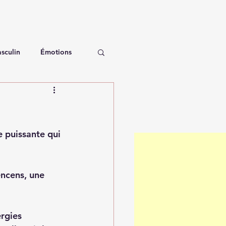
sculin
Émotions
e puissante qui 
encens, une 
rgies 