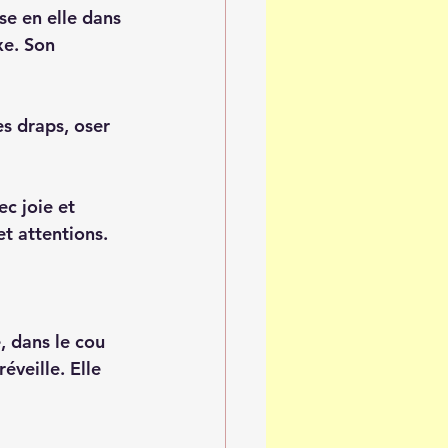
se en elle dans 
xe. Son 
es draps, oser 
ec joie et 
et attentions.
, dans le cou 
éveille. Elle 