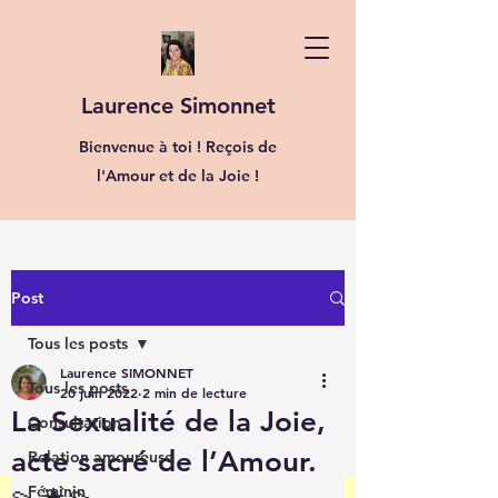
Laurence Simonnet
Bienvenue à toi ! Reçois de
l'Amour et de la Joie !
Post
Tous les posts
Laurence SIMONNET
Tous les posts
20 juin 2022
2 min de lecture
La Sexualité de la Joie,
Consultation
acte sacré de l’Amour.
Relation amoureuse
Féminin