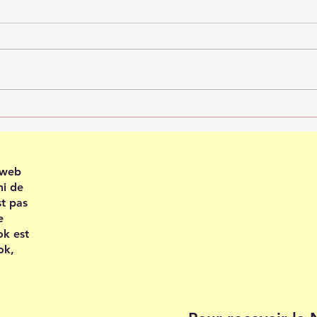
Recevoir en confiance
Plei
202
e web
ni de
st pas
e
ok est
ok,