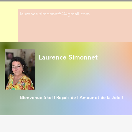
laurence.simonnet54@gmail.com
Laurence Simonnet
Bienvenue à toi ! Reçois de l'Amour et de la Joie !