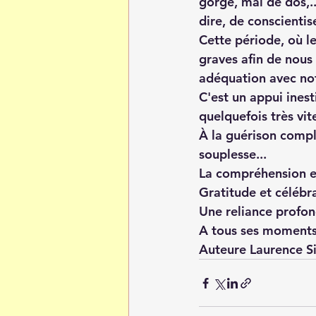
gorge, mal de dos,.
dire, de conscientise
Cette période, où l
graves afin de nous
adéquation avec no
C'est un appui inest
quelquefois très vit
À la guérison complè
souplesse...
La compréhension et
Gratitude et célébr
Une reliance profon
A tous ses moments d
Auteure Laurence 