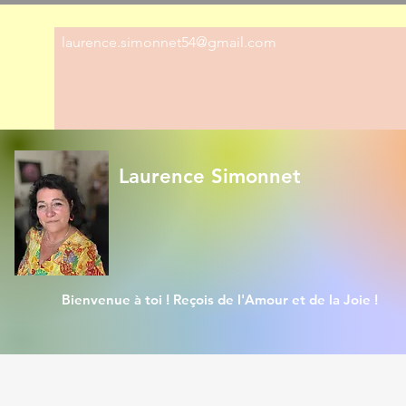
laurence.simonnet54@gmail.com
Laurence Simonnet
Bienvenue à toi ! Reçois de l'Amour et de la Joie !