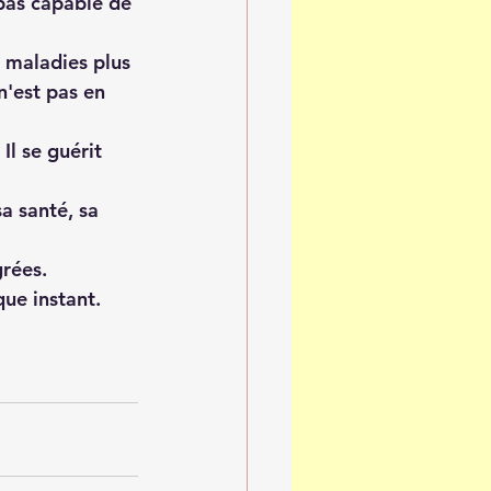
pas capable de 
 maladies plus 
n'est pas en 
Il se guérit 
a santé, sa 
grées.
ue instant. 