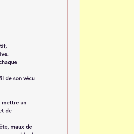
if, 
ive.
 chaque 
il de son vécu 
, mettre un 
et de 
tête, maux de 