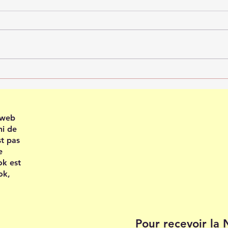
Recevoir en confiance
Plei
202
e web
ni de
st pas
e
ok est
ok,
Pour recevoir la