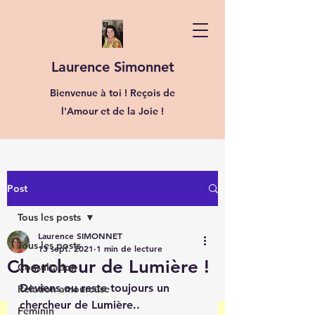
Laurence Simonnet
Bienvenue à toi ! Reçois de
l'Amour et de la Joie !
Post
Tous les posts
Laurence SIMONNET
Tous les posts
13 sept. 2021
1 min de lecture
Chercheur de Lumière !
Consultation
Deviens ou reste toujours un 
Relation amoureuse
chercheur de Lumière..
Féminin