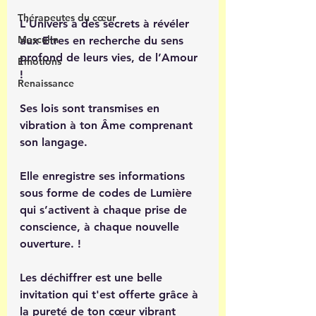
Thérapeutes du cœur
L'Univers a des secrets à révéler 
Masculin
aux Etres en recherche du sens 
profond de leurs vies, de l’Amour 
Émotions
! 
Renaissance
Ses lois sont transmises en 
vibration à ton Âme comprenant 
son langage. 
Elle enregistre ses informations 
sous forme de codes de Lumière 
qui s’activent à chaque prise de 
conscience, à chaque nouvelle 
ouverture. ! 
Les déchiffrer est une belle 
invitation qui t'est offerte grâce à 
la pureté de ton cœur vibrant 