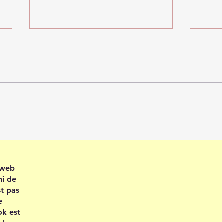
Recevoir en confiance
Plei
202
e web
ni de
st pas
e
ok est