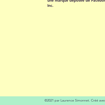
une marque déposée de Facebo
Inc.
©2021 par Laurence Simonnet. Créé ave