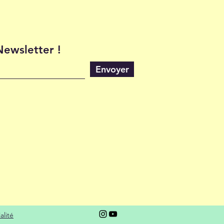
 Newsletter !
Envoyer
alité