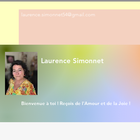
laurence.simonnet54@gmail.com
Laurence Simonnet
Bienvenue à toi ! Reçois de l'Amour et de la Joie !