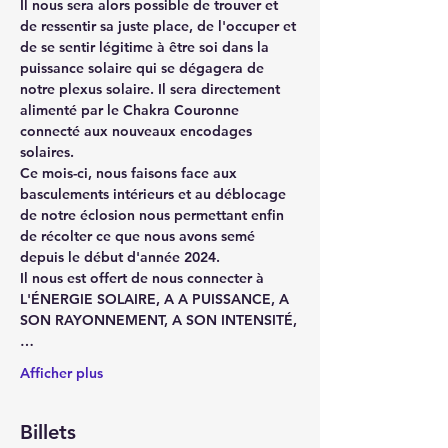
Il nous sera alors possible de trouver et 
de ressentir sa juste place, de l'occuper et 
de se sentir légitime à être soi dans la 
puissance solaire qui se dégagera de 
notre plexus solaire. Il sera directement 
alimenté par le Chakra Couronne 
connecté aux nouveaux encodages 
solaires.
Ce mois-ci, nous faisons face aux 
basculements intérieurs et au déblocage 
de notre éclosion nous permettant enfin 
de récolter ce que nous avons semé 
depuis le début d'année 2024.
Il nous est offert de nous connecter à 
L'ÉNERGIE SOLAIRE, A A PUISSANCE, A 
SON RAYONNEMENT, A SON INTENSITÉ,
…
Afficher plus
Billets