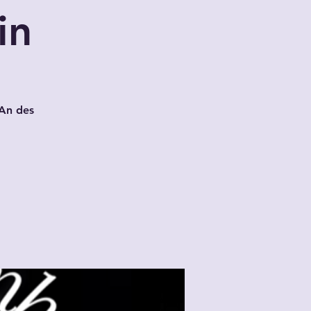
in
 An des