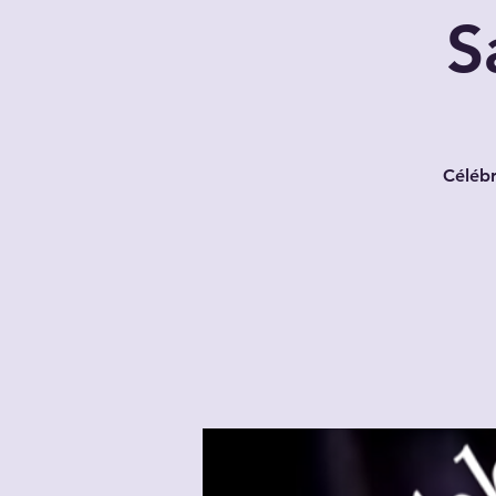
S
Célébr