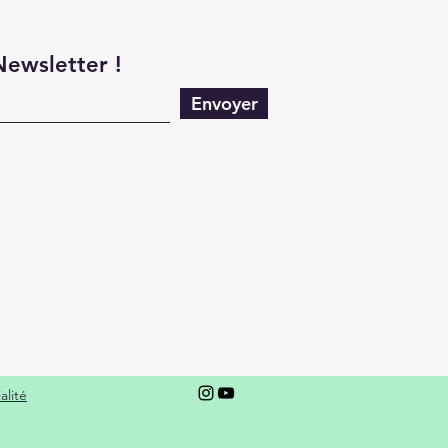
 Newsletter !
Envoyer
alité