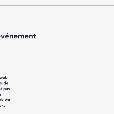
 événement
e web
ni de
st pas
e
ok est
ok,