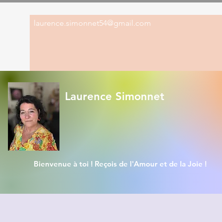
laurence.simonnet54@gmail.com
Laurence Simonnet
Bienvenue à toi ! Reçois de l'Amour et de la Joie !