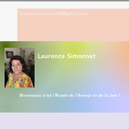
laurence.simonnet54@gmail.com
Laurence Simonnet
Bienvenue à toi ! Reçois de l'Amour et de la Joie !