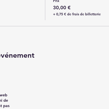
Prix
30,00 €
+ 0,75 € de frais de billetterie
 événement
e web
ni de
st pas